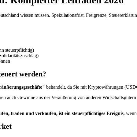
d: Kompletter Leitfaden 2026
utschland wissen müssen. Spekulationsfrist, Freigrenze, Steuererklär
 steuerpflichtig)
lidaritätszuschlag)
önnen
euert werden?
räußerungsgeschäfte"
behandelt, da Sie mit Kryptowährungen (USDC
ren auch Gewinne aus der Veräußerung von anderen Wirtschaftsgütern 
n, traden und verkaufen, ist ein steuerpflichtiges Ereignis
, wenn
rket