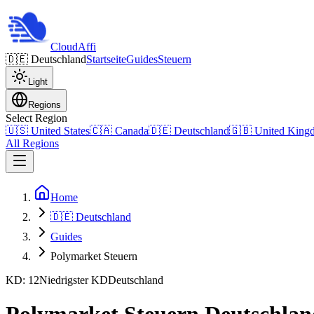
Cloud
Affi
🇩🇪
Deutschland
Startseite
Guides
Steuern
Light
Regions
Select Region
🇺🇸
United States
🇨🇦
Canada
🇩🇪
Deutschland
🇬🇧
United King
All Regions
Home
🇩🇪 Deutschland
Guides
Polymarket Steuern
KD: 12
Niedrigster KD
Deutschland