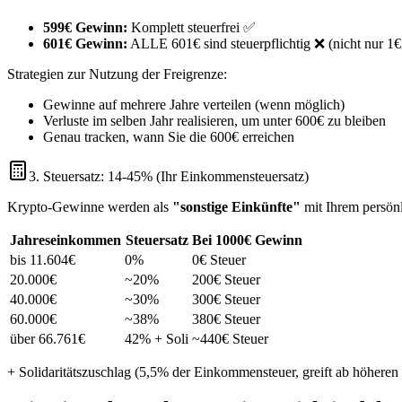
599€ Gewinn:
Komplett steuerfrei ✅
601€ Gewinn:
ALLE 601€ sind steuerpflichtig ❌ (nicht nur 1€
Strategien zur Nutzung der Freigrenze:
Gewinne auf mehrere Jahre verteilen (wenn möglich)
Verluste im selben Jahr realisieren, um unter 600€ zu bleiben
Genau tracken, wann Sie die 600€ erreichen
3. Steuersatz: 14-45% (Ihr Einkommensteuersatz)
Krypto-Gewinne werden als
"sonstige Einkünfte"
mit Ihrem persön
Jahreseinkommen
Steuersatz
Bei 1000€ Gewinn
bis 11.604€
0%
0€ Steuer
20.000€
~20%
200€ Steuer
40.000€
~30%
300€ Steuer
60.000€
~38%
380€ Steuer
über 66.761€
42% + Soli
~440€ Steuer
+ Solidaritätszuschlag (5,5% der Einkommensteuer, greift ab höher